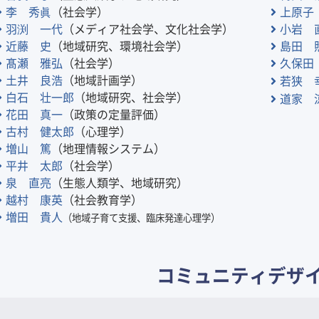
李 秀眞
（社会学）
上原子
羽渕 一代
（メディア社会学、文化社会学）
小岩 
近藤 史
（地域研究、環境社会学）
島田 
髙瀬 雅弘
（社会学）
久保田
土井 良浩
（地域計画学）
若狭 
白石 壮一郎
（地域研究、社会学）
道家 
花田 真一
（政策の定量評価）
古村 健太郎
（心理学）
増山 篤
（地理情報システム）
平井 太郎
（社会学）
泉 直亮
（生態人類学、地域研究）
越村 康英
（社会教育学）
増田 貴人
（地域子育て支援、臨床発達心理学）
コミュニティデザ