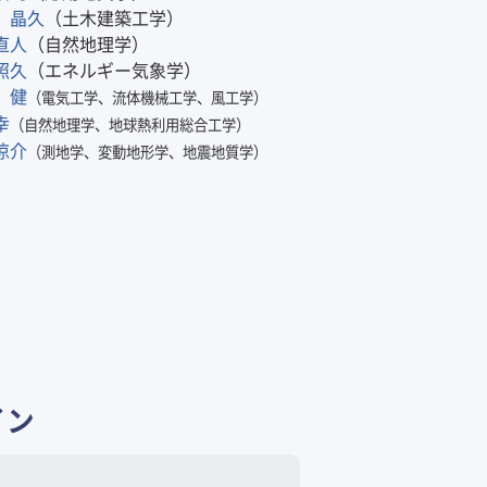
 晶久
（土木建築工学）
直人
（自然地理学）
照久
（エネルギー気象学）
 健
（電気工学、流体機械工学、風工学）
幸
（自然地理学、地球熱利用総合工学）
涼介
（測地学、変動地形学、地震地質学）
イン