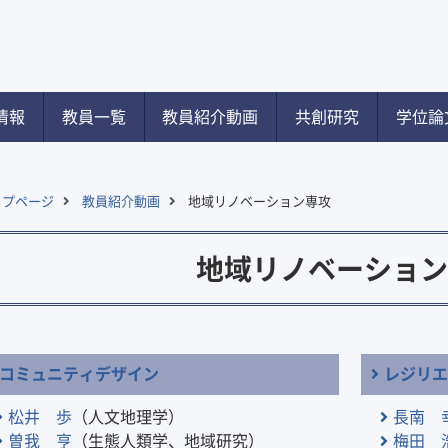
情報
教員一覧
教員紹介動画
共創研究
学位論
ップページ
教員紹介動画
地域リノベーション専攻
地域リノベーション
コミュニティデザイン
レジリ
松井 歩
（人文地理学）
長南 
曽我 亨
（生態人類学、地域研究）
梅田 